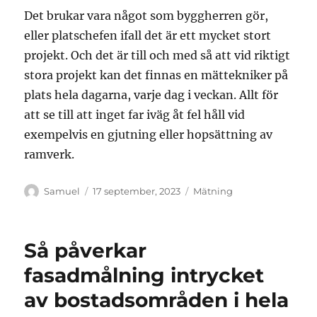
Det brukar vara något som byggherren gör,
eller platschefen ifall det är ett mycket stort
projekt. Och det är till och med så att vid riktigt
stora projekt kan det finnas en mättekniker på
plats hela dagarna, varje dag i veckan. Allt för
att se till att inget far iväg åt fel håll vid
exempelvis en gjutning eller hopsättning av
ramverk.
Författare
Publicerat
Kategorier
Samuel
17 september, 2023
Mätning
den
Så påverkar
fasadmålning intrycket
av bostadsområden i hela