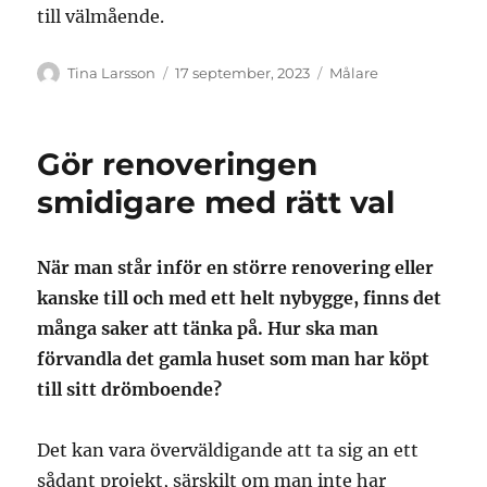
till välmående.
Författare
Publicerat
Kategorier
Tina Larsson
17 september, 2023
Målare
den
Gör renoveringen
smidigare med rätt val
När man står inför en större renovering eller
kanske till och med ett helt nybygge, finns det
många saker att tänka på. Hur ska man
förvandla det gamla huset som man har köpt
till sitt drömboende?
Det kan vara överväldigande att ta sig an ett
sådant projekt, särskilt om man inte har