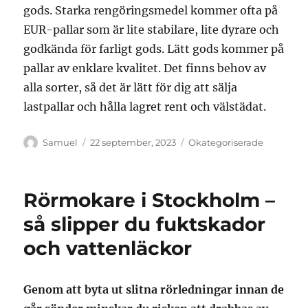
gods. Starka rengöringsmedel kommer ofta på
EUR-pallar som är lite stabilare, lite dyrare och
godkända för farligt gods. Lätt gods kommer på
pallar av enklare kvalitet. Det finns behov av
alla sorter, så det är lätt för dig att sälja
lastpallar och hålla lagret rent och välstädat.
Författare
Publicerat
Kategorier
Samuel
22 september, 2023
Okategoriserade
den
Rörmokare i Stockholm –
så slipper du fuktskador
och vattenläckor
Genom att byta ut slitna rörledningar innan de