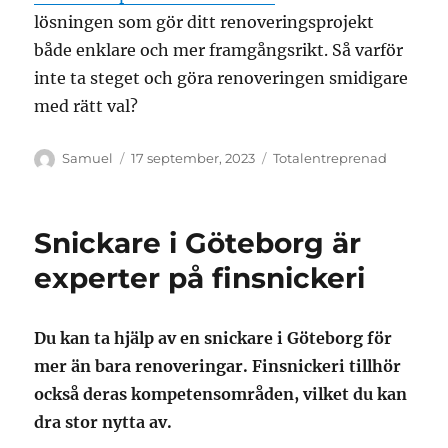
lösningen som gör ditt renoveringsprojekt
både enklare och mer framgångsrikt. Så varför
inte ta steget och göra renoveringen smidigare
med rätt val?
Författare
Publicerat
Kategorier
Samuel
17 september, 2023
Totalentreprenad
den
Snickare i Göteborg är
experter på finsnickeri
Du kan ta hjälp av en snickare i Göteborg för
mer än bara renoveringar. Finsnickeri tillhör
också deras kompetensområden, vilket du kan
dra stor nytta av.