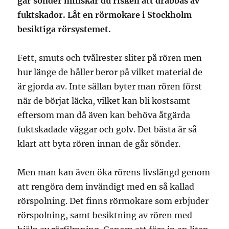
går sönder minskar du risken att drabbas av
fuktskador. Låt en rörmokare i Stockholm
besiktiga rörsystemet.
Fett, smuts och tvålrester sliter på rören men
hur länge de håller beror på vilket material de
är gjorda av. Inte sällan byter man rören först
när de börjat läcka, vilket kan bli kostsamt
eftersom man då även kan behöva åtgärda
fuktskadade väggar och golv. Det bästa är så
klart att byta rören innan de går sönder.
Men man kan även öka rörens livslängd genom
att rengöra dem invändigt med en så kallad
rörspolning. Det finns rörmokare som erbjuder
rörspolning, samt besiktning av rören med