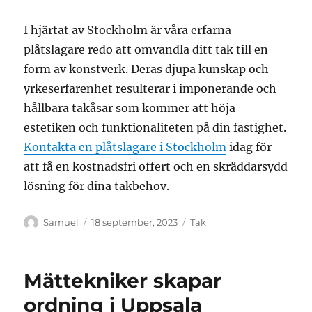
I hjärtat av Stockholm är våra erfarna
plåtslagare redo att omvandla ditt tak till en
form av konstverk. Deras djupa kunskap och
yrkeserfarenhet resulterar i imponerande och
hållbara takåsar som kommer att höja
estetiken och funktionaliteten på din fastighet.
Kontakta en plåtslagare i Stockholm
idag för
att få en kostnadsfri offert och en skräddarsydd
lösning för dina takbehov.
Författare
Publicerat
Kategorier
Samuel
18 september, 2023
Tak
den
Mättekniker skapar
ordning i Uppsala