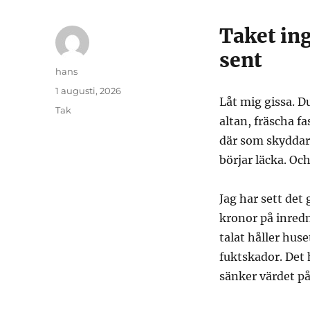
Taket ing
sent
Författare
hans
Publicerat
1 augusti, 2026
Låt mig gissa. 
den
Kategorier
Tak
altan, fräscha f
där som skyddar 
börjar läcka. Och
Jag har sett de
kronor på inred
talat håller hus
fuktskador. Det 
sänker värdet på 