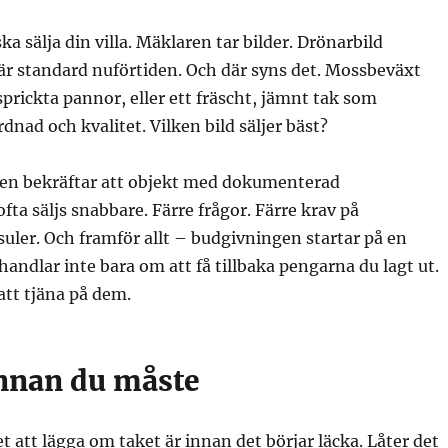
ka sälja din villa. Mäklaren tar bilder. Drönarbild
är standard nuförtiden. Och där syns det. Mossbeväxt
rickta pannor, eller ett fräscht, jämnt tak som
dnad och kvalitet. Vilken bild säljer bäst?
nen bekräftar att objekt med dokumenterad
ta säljs snabbare. Färre frågor. Färre krav på
uler. Och framför allt – budgivningen startar på en
handlar inte bara om att få tillbaka pengarna du lagt ut.
tt tjäna på dem.
innan du måste
let att lägga om taket är innan det börjar läcka. Låter det