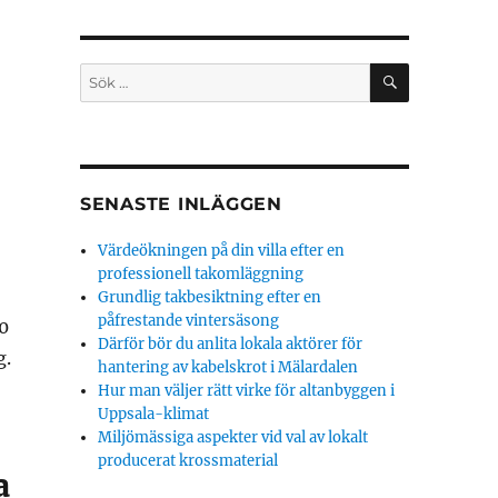
SÖK
Sök
efter:
SENASTE INLÄGGEN
Värdeökningen på din villa efter en
professionell takomläggning
Grundlig takbesiktning efter en
påfrestande vintersäsong
0
Därför bör du anlita lokala aktörer för
g.
hantering av kabelskrot i Mälardalen
Hur man väljer rätt virke för altanbyggen i
Uppsala-klimat
Miljömässiga aspekter vid val av lokalt
producerat krossmaterial
a