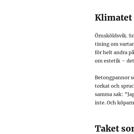
Klimatet 
Örnsköldsvik. Sn
tining om vartan
för helt andra på
om estetik – det
Betongpannor so
torkat och spruc
samma sak: ”Jag 
inte. Och köparna
Taket so