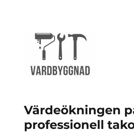
vardbyggnad.se
Värdeökningen på 
professionell ta