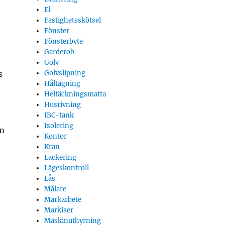
El
Fastighetsskötsel
Fönster
Fönsterbyte
Garderob
Golv
s
Golvslipning
Håltagning
Heltäckningsmatta
Husrivning
IBC-tank
Isolering
om
Kontor
Kran
Lackering
Lägeskontroll
Lås
Målare
Markarbete
Markiser
Maskinuthyrning