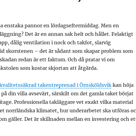
yta enstaka pannor en lördagseftermiddag. Men en
ggning? Det är en annan sak helt och hållet. Felaktigt
pp, dålig ventilation i nock och takfot, slarvig
vid skorstenen – det är sådant som skapar problem som
 skadan redan är ett faktum. Och då pratar vi om
kstolen som kostar skjortan att åtgärda.
kvalitetssäkrad takentreprenad i Örnsköldsvik
kan höja
å din villa avsevärt, särskilt om det gamla taket börjat
itage. Professionella takläggare vet exakt vilka material
et norrländska klimatet, hur underarbetet ska utföras o
som gäller. Det är skillnaden mellan en investering och et