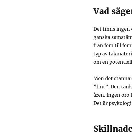
Vad säger
Det finns ingen 
ganska samstämm
från fem till fe
typ av takmateria
om en potentiell
Men det stannar 
”fint”. Den tän
åren. Ingen oro 
Det är psykolog
Skillnade