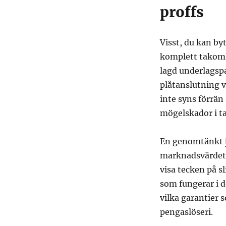
proffs
Visst, du kan b
komplett takomlä
lagd underlagspa
plåtanslutning 
inte syns förrän
mögelskador i ta
En genomtänkt
marknadsvärdet p
visa tecken på sl
som fungerar i d
vilka garantier 
pengaslöseri.