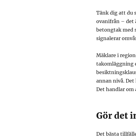
Tänk dig att du s
ovanifrån – det 
betongtak med sp
signalerar omvår
Mäklare i regio
takomläggning of
besiktningsklaus
annan nivå. Det 
Det handlar om a
Gör det 
Det bästa tillfäl