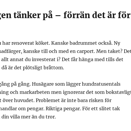
en tänker på – förrän det är för
Du har renoverat köket. Kanske badrummet också. Ny
asadfärger, kanske till och med en carport. Men taket? De
allt annat du investerat i? Det får hänga med tills det
 då är det plötsligt bråttom.
t gång på gång. Husägare som lägger hundratusentals
ning och markarbeten men ignorerar det som bokstavlig
et över huvudet. Problemet är inte bara risken för
handlar om pengar. Riktiga pengar. För ett slitet tak
din villa mer än du tror.