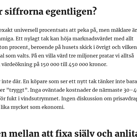
 siffrorna egentligen?
exakt universell procentsats att peka på, men mäklare är
iga. Ett nylagt tak kan höja marknadsvärdet med allt
mton procent, beroende på husets skick i övrigt och vilken
l som valts. På en villa värd tre miljoner pratar vi alltså
 värdeökning på 150 000 till 450 000 kronor.
inte där. En köpare som ser ett nytt tak tänker inte bara
ker ”tryggt”. Inga oväntade kostnader de närmaste 30–4
för fukt i vindsutrymmet. Ingen diskussion om prisavdra
i lika mycket som ekonomi.
n mellan att fixa själv och anlit