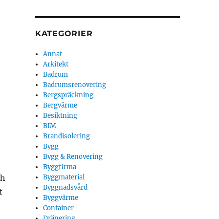
KATEGORIER
Annat
Arkitekt
Badrum
Badrumsrenovering
Bergspräckning
Bergvärme
Besiktning
BIM
Brandisolering
Bygg
Bygg & Renovering
Byggfirma
ch
Byggmaterial
Byggnadsvård
t
Byggvärme
Container
Dränering