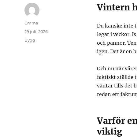
Vintern h
Författare
Emma
Du kanske inte t
Publicerat
29 juli, 2026
legat i veckor. I
den
Kategorier
Bygg
och pannor. Tem
igen. Det är en b
Och nu när våren
faktiskt ställde
väntar tills det
redan ett faktum
Varför en
viktig