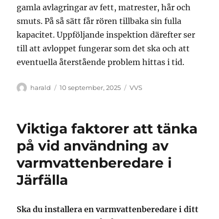
gamla avlagringar av fett, matrester, hår och
smuts. På så sätt får rören tillbaka sin fulla
kapacitet. Uppföljande inspektion därefter ser
till att avloppet fungerar som det ska och att
eventuella återstående problem hittas i tid.
Författare
Publicerat
Kategorier
harald
10 september, 2025
VVS
den
Viktiga faktorer att tänka
på vid användning av
varmvattenberedare i
Järfälla
Ska du installera en varmvattenberedare i ditt