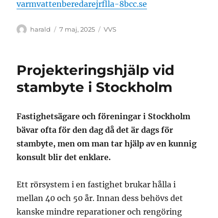
varmvattenberedarejrflla-8bcc.se
Författare
Publicerat
Kategorier
harald
7 maj, 2025
VVS
den
Projekteringshjälp vid
stambyte i Stockholm
Fastighetsägare och föreningar i Stockholm
bävar ofta för den dag då det är dags för
stambyte, men om man tar hjälp av en kunnig
konsult blir det enklare.
Ett rörsystem i en fastighet brukar hålla i
mellan 40 och 50 år. Innan dess behövs det
kanske mindre reparationer och rengöring