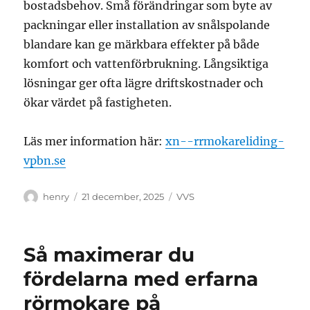
bostadsbehov. Små förändringar som byte av
packningar eller installation av snålspolande
blandare kan ge märkbara effekter på både
komfort och vattenförbrukning. Långsiktiga
lösningar ger ofta lägre driftskostnader och
ökar värdet på fastigheten.
Läs mer information här:
xn--rrmokareliding-
vpbn.se
Författare
Publicerat
Kategorier
henry
21 december, 2025
VVS
den
Så maximerar du
fördelarna med erfarna
rörmokare på