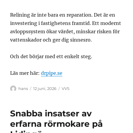
Relining är inte bara en reparation. Det är en
investering i fastighetens framtid. Ett modernt
avloppssystem ökar värdet, minskar risken för
vattenskador och ger dig sinnesro.
Och det börjar med ett enkelt steg.
Läs mer här:
drpipe.se
Författare
Publicerat
Kategorier
hans
12 juni, 2026
VVS
den
Snabba insatser av
erfarna rörmokare på