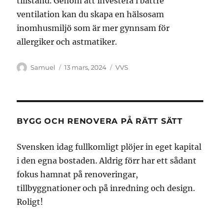
tillstånd. Genom att investera i bättre
ventilation kan du skapa en hälsosam
inomhusmiljö som är mer gynnsam för
allergiker och astmatiker.
Författare
Publicerat
Kategorier
Samuel
13 mars, 2024
VVS
den
BYGG OCH RENOVERA PÅ RÄTT SÄTT
Svensken idag fullkomligt plöjer in eget kapital
i den egna bostaden. Aldrig förr har ett sådant
fokus hamnat på renoveringar,
tillbyggnationer och på inredning och design.
Roligt!