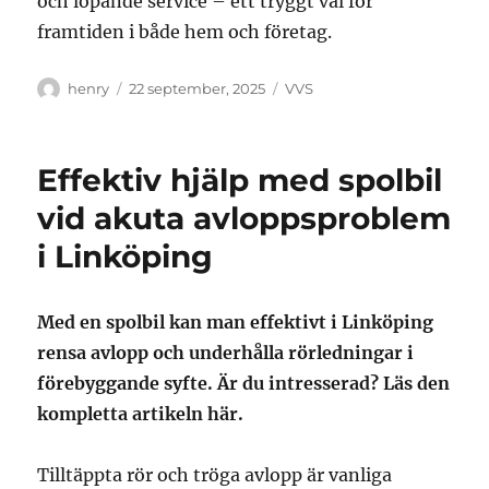
och löpande service – ett tryggt val för
framtiden i både hem och företag.
Författare
Publicerat
Kategorier
henry
22 september, 2025
VVS
den
Effektiv hjälp med spolbil
vid akuta avloppsproblem
i Linköping
Med en spolbil kan man effektivt i Linköping
rensa avlopp och underhålla rörledningar i
förebyggande syfte. Är du intresserad? Läs den
kompletta artikeln här.
Tilltäppta rör och tröga avlopp är vanliga