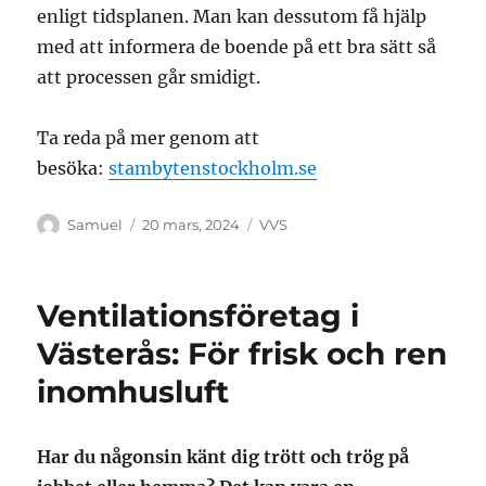
enligt tidsplanen. Man kan dessutom få hjälp
med att informera de boende på ett bra sätt så
att processen går smidigt.
Ta reda på mer genom att
besöka:
stambytenstockholm.se
Författare
Publicerat
Kategorier
Samuel
20 mars, 2024
VVS
den
Ventilationsföretag i
Västerås: För frisk och ren
inomhusluft
Har du någonsin känt dig trött och trög på