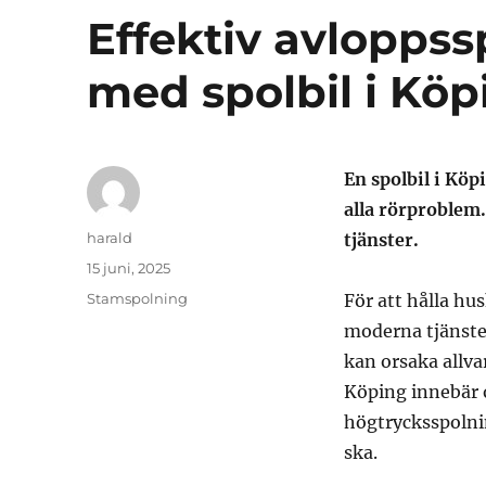
Effektiv avloppss
med spolbil i Köp
En spolbil i Köp
alla rörproblem
Författare
harald
tjänster.
Publicerat
15 juni, 2025
den
Kategorier
Stamspolning
För att hålla hu
moderna tjänster
kan orsaka allvar
Köping innebär o
högtrycksspolnin
ska.