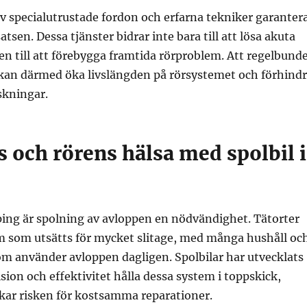
 specialutrustade fordon och erfarna tekniker garanter
atsen. Dessa tjänster bidrar inte bara till att lösa akuta
 till att förebygga framtida rörproblem. Att regelbund
 kan därmed öka livslängden på rörsystemet och förhind
skningar.
 och rörens hälsa med spolbil i
ping är spolning av avloppen en nödvändighet. Tätorter
em som utsätts för mycket slitage, med många hushåll oc
m använder avloppen dagligen. Spolbilar har utvecklats
ision och effektivitet hålla dessa system i toppskick,
ar risken för kostsamma reparationer.