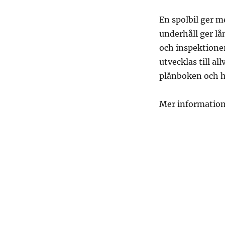
En spolbil ger m
underhåll ger l
och inspektioner
utvecklas till a
plånboken och 
Mer information 