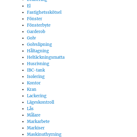
El
Fastighetsskötsel
Fönster
Fönsterbyte
Garderob
Golv
Golvslipning
Håltagning
Heltäckningsmatta
Husrivning
IBC-tank
Isolering
Kontor
Kran
Lackering
Lägeskontroll
Lås
Målare
Markarbete
Markiser
Maskinuthyrning