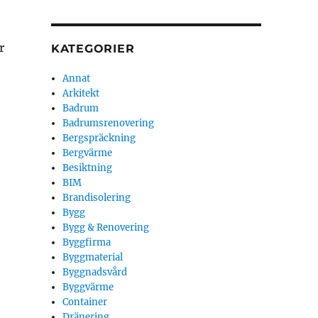
r
KATEGORIER
Annat
Arkitekt
Badrum
Badrumsrenovering
Bergspräckning
Bergvärme
Besiktning
BIM
Brandisolering
Bygg
Bygg & Renovering
Byggfirma
Byggmaterial
Byggnadsvård
Byggvärme
Container
Dränering