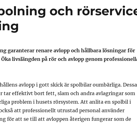
polning och rörservic
ing
ing garanterar renare avlopp och hållbara lösningar för
. Öka livslängden på rör och avlopp genom professionell
shållens avlopp i gott skick är spolbilar oumbärliga. Dessa
 tar effektivt bort fett, slam och andra avlagringar som
liga problem i husets rörsystem. Att anlita en spolbil i
ckså att professionellt utrustad personal använder
g för att se till att avloppen återigen fungerar som de