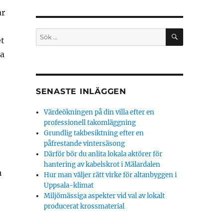
ar
SÖK
Sök
et
efter:
ra
SENASTE INLÄGGEN
Värdeökningen på din villa efter en
professionell takomläggning
Grundlig takbesiktning efter en
påfrestande vintersäsong
Därför bör du anlita lokala aktörer för
hantering av kabelskrot i Mälardalen
h
Hur man väljer rätt virke för altanbyggen i
Uppsala-klimat
Miljömässiga aspekter vid val av lokalt
producerat krossmaterial