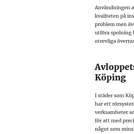
Användningen av
kvaliteten på ins
problem men även
utföra spolning
otrevliga överra
Avloppets
Köping
I städer som Kö
har ett rörsyst
verksamheter so
för att med prec
något som minsk