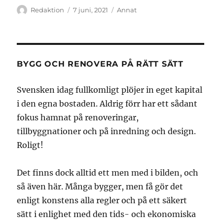
Författare
Publicerat
Kategorier
Redaktion
7 juni, 2021
Annat
den
BYGG OCH RENOVERA PÅ RÄTT SÄTT
Svensken idag fullkomligt plöjer in eget kapital
i den egna bostaden. Aldrig förr har ett sådant
fokus hamnat på renoveringar,
tillbyggnationer och på inredning och design.
Roligt!
Det finns dock alltid ett men med i bilden, och
så även här. Många bygger, men få gör det
enligt konstens alla regler och på ett säkert
sätt i enlighet med den tids- och ekonomiska