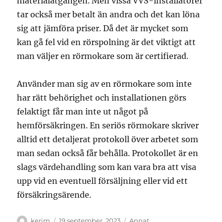
materialåtgången. Men vissa VVS-installatörer
tar också mer betalt än andra och det kan löna
sig att jämföra priser. Då det är mycket som
kan gå fel vid en rörspolning är det viktigt att
man väljer en rörmokare som är certifierad.
Använder man sig av en rörmokare som inte
har rätt behörighet och installationen görs
felaktigt får man inte ut något på
hemförsäkringen. En seriös rörmokare skriver
alltid ett detaljerat protokoll över arbetet som
man sedan också får behålla. Protokollet är en
slags värdehandling som kan vara bra att visa
upp vid en eventuell försäljning eller vid ett
försäkringsärende.
Författare
Publicerat
Kategorier
kerim
19 september, 2023
Annat