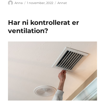
Författare
Publicerat
Kategorier
Anna
1 november, 2022
Annat
den
Har ni kontrollerat er
ventilation?