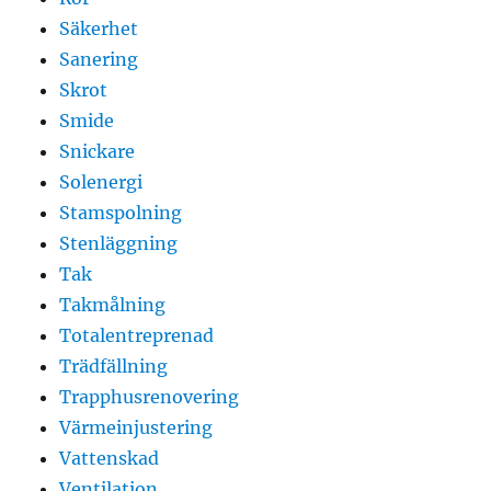
Säkerhet
Sanering
Skrot
Smide
Snickare
Solenergi
Stamspolning
Stenläggning
Tak
Takmålning
Totalentreprenad
Trädfällning
Trapphusrenovering
Värmeinjustering
Vattenskad
Ventilation