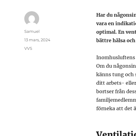
Har du någonsin
vara en indikati
Författare
Samuel
optimal. En vent
Publicerat
13 mars, 2024
bättre hälsa och
den
Kategorier
VVS
Inomhusluftens k
Om du någonsin h
känns tung och st
ditt arbets- ell
bortser från des
familjemedlemma
förneka att det ä
Ventilat