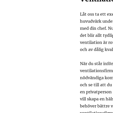
Låt oss ta ett ex
huvudvärk under
med din chef. Nu
det blir allt tyd
ventilation är ro
och av dålig kval
När du står inför
ventilationsfirm
nödvändiga kompe
och se till att d
en privatperson
vill skapa en hä
behöver bättre 