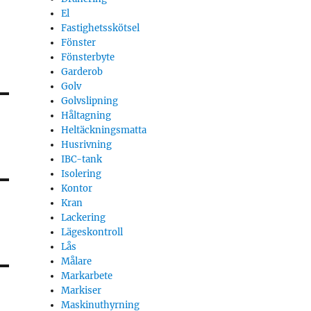
El
Fastighetsskötsel
Fönster
Fönsterbyte
Garderob
Golv
Golvslipning
Håltagning
Heltäckningsmatta
Husrivning
IBC-tank
Isolering
Kontor
Kran
Lackering
Lägeskontroll
Lås
Målare
Markarbete
Markiser
Maskinuthyrning