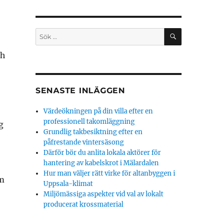
SÖK
Sök
efter:
ch
SENASTE INLÄGGEN
Värdeökningen på din villa efter en
professionell takomläggning
g
Grundlig takbesiktning efter en
påfrestande vintersäsong
Därför bör du anlita lokala aktörer för
hantering av kabelskrot i Mälardalen
Hur man väljer rätt virke för altanbyggen i
om
Uppsala-klimat
Miljömässiga aspekter vid val av lokalt
producerat krossmaterial