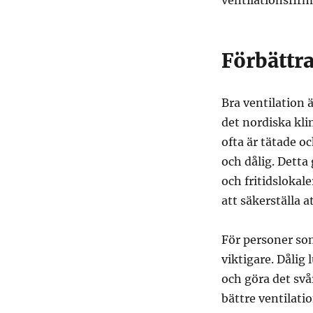
ventilationsfirm
Förbättra
Bra ventilation 
det nordiska kli
ofta är tätade oc
och dålig. Detta 
och fritidslokal
att säkerställa 
För personer som
viktigare. Dålig
och göra det svå
bättre ventilat