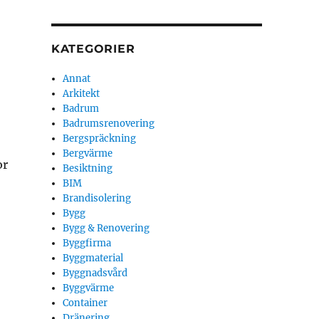
KATEGORIER
Annat
Arkitekt
Badrum
Badrumsrenovering
Bergspräckning
Bergvärme
or
Besiktning
BIM
Brandisolering
Bygg
Bygg & Renovering
Byggfirma
Byggmaterial
Byggnadsvård
Byggvärme
Container
Dränering