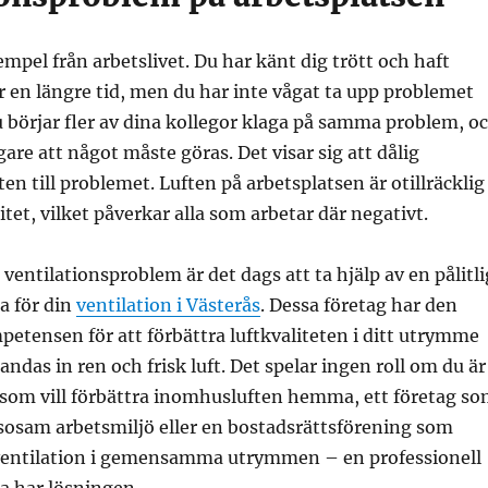
empel från arbetslivet. Du har känt dig trött och haft
 en längre tid, men du har inte vågat ta upp problemet
 börjar fler av dina kollegor klaga på samma problem, o
ligare att något måste göras. Det visar sig att dålig
ten till problemet. Luften på arbetsplatsen är otillräcklig
itet, vilket påverkar alla som arbetar där negativt.
 ventilationsproblem är det dags att ta hjälp av en pålitli
a för din
ventilation i Västerås
. Dessa företag har den
tensen för att förbättra luftkvaliteten i ditt utrymme
u andas in ren och frisk luft. Det spelar ingen roll om du är
 som vill förbättra inomhusluften hemma, ett företag s
lsosam arbetsmiljö eller en bostadsrättsförening som
ventilation i gemensamma utrymmen – en professionell