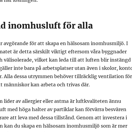
a har lösningen.
d inomhusluft för alla
är avgörande för att skapa en hälsosam inomhusmiljö. I
matet är detta särskilt viktigt eftersom våra byggnader
h välisolerade, vilket kan leda till att luften blir instängd
gäller inte bara på arbetsplatser utan även i skolor, kont
er. Alla dessa utrymmen behöver tillräcklig ventilation för
att människor kan arbeta och trivas där.
 lider av allergier eller astma är luftkvaliteten ännu
 luft med höga halter av partiklar kan förvärra besvären
rare att leva med dessa tillstånd. Genom att investera i
ion kan du skapa en hälsosam inomhusmiljö som är mer