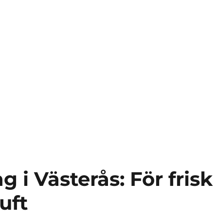
g i Västerås: För frisk
uft