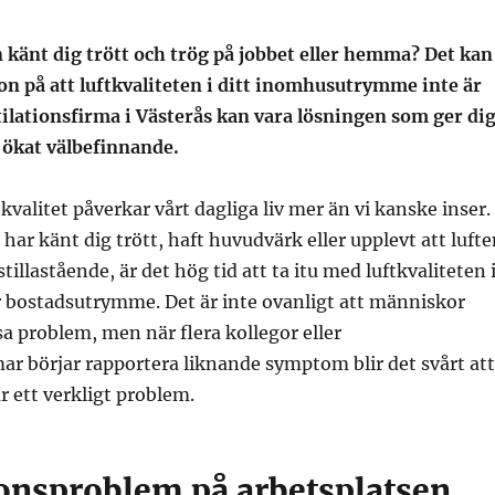
 känt dig trött och trög på jobbet eller hemma? Det kan
on på att luftkvaliteten i ditt inomhusutrymme inte är
ilationsfirma i Västerås kan vara lösningen som ger di
 ökat välbefinnande.
valitet påverkar vårt dagliga liv mer än vi kanske inser.
ar känt dig trött, haft huvudvärk eller upplevt att lufte
illastående, är det hög tid att ta itu med luftkvaliteten 
er bostadsutrymme. Det är inte ovanligt att människor
sa problem, men när flera kollegor eller
r börjar rapportera liknande symptom blir det svårt att
r ett verkligt problem.
ionsproblem på arbetsplatsen