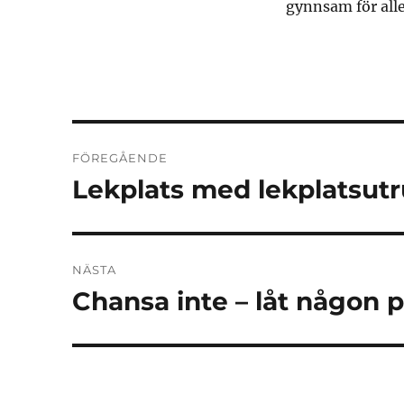
gynnsam för alle
Inläggsnavigering
FÖREGÅENDE
Lekplats med lekplatsutru
Föregående
inlägg:
NÄSTA
Chansa inte – låt någon 
Nästa
inlägg: